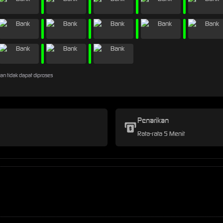
an tidak dapat diproses
Penarikan
Rata-rata 5 Menit