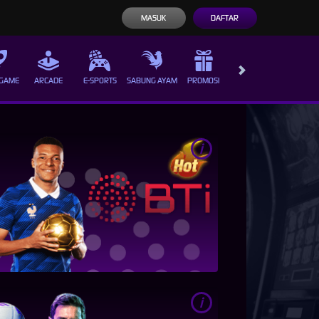
MASUK
DAFTAR
 GAME
ARCADE
E-SPORTS
SABUNG AYAM
PROMOSI
i
i