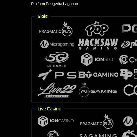
Platform Penyedia Layanan
Slots
Live Casino