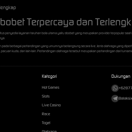
rlengkap
 Sbobet Terpercaya dan Terleng
us penyedia layanan taruhan bola utama yaitu sbobet yang merupakan provider terpopuler saat in
nya.
pada berbagai pertandingan yang umumnya berlangsung secara live. Jenis olahraga yang dipert
enis, pacuan kuda, dan lain-lain. Pertandingan olahraga tersebut merupakan pertandingan dari turna
Kategori
Dukungan
Hot Games
+6287
Slots
Balaksi
Live Casino
Race
Togel
Olahraga