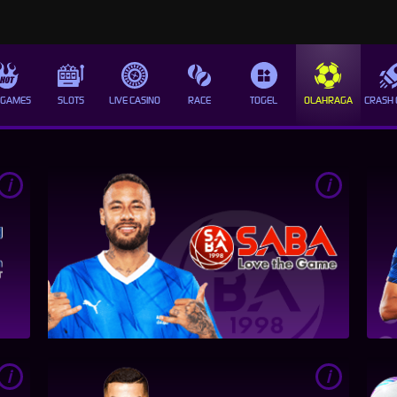
 GAMES
SLOTS
LIVE CASINO
RACE
TOGEL
OLAHRAGA
CRASH
i
i
i
i