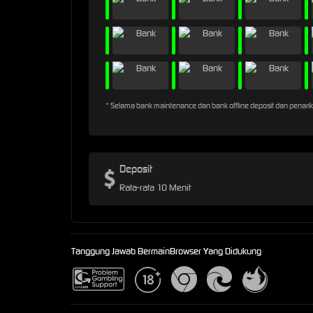
* Selama bank maintenance dan bank offline deposit dan penarik
Deposit
Rata-rata 10 Menit
Tanggung Jawab Bermain
Browser Yang Didukung