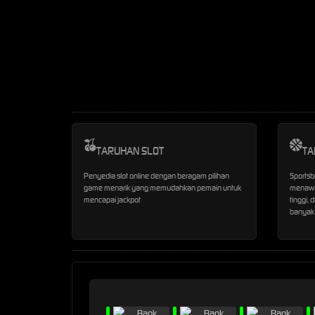
TARUHAN SLOT
TA
Penyedia slot online dengan beragam pilihan
Sportsb
game menarik yang memudahkan pemain untuk
menawar
mencapai jackpot
tinggi,
banyak 