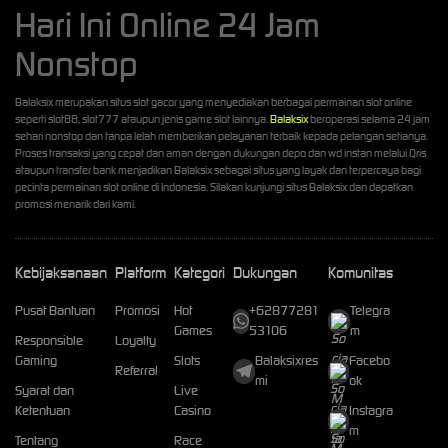
Hari Ini Online 24 Jam
Nonstop
Balaksix merupakan situs slot gacor yang menyediakan berbagai permainan slot online
seperti slot88, slot777 ataupun jenis game slot lainnya.
Balaksix
beroperasi selama 24 jam
sehari nonstop dan tanpa lelah memberikan pelayanan terbaik kepada pelangan setianya.
Proses transaksi yang cepat dan aman dengan dukungan depo dan wd instan melalui Qris
ataupun transfer bank menjadikan Balaksix sebagai situs yang layak dan terpercaya bagi
pecinta permainan slot online di Indonesia. Silakan kunjungi situs Balaksix dan dapatkan
promosi menarik dari kami.
Kebijaksanaan
Platform
Kategori
Dukungan
Komunitas
Pusat Bantuan
Promosi
Hot
+62877281
Telegra
Games
53106
m
Responsible
Loyalty
Gaming
Slots
Balaksixres
Facebo
Referral
mi
ok
Syarat dan
Live
Ketentuan
Casino
Instagra
m
Tentang
Race