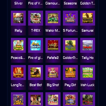
Silver
Fire of Villa Street
Glamourous World
Seasons
Golden Tour
Rally
T-REX
Water Margin
5 Fortune Dragon
Samurai
Peace&Long Life
Fire of glacier gold
Fafafa2
GoldenTree
Tally Ho
LongTengHuXiao2
Best Bet
Big Shot
Pay Dirt
Irish Luck