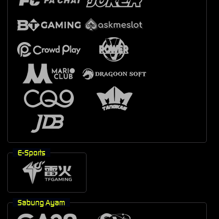
E-Sports
Sabung Ayam