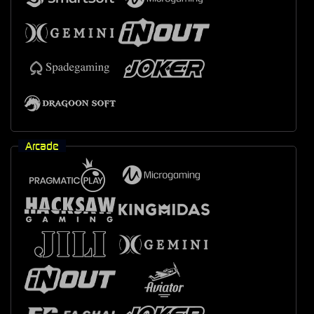
Arcade