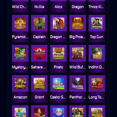
Wild Chuco
NvXia
Alice
Dragon
Three Kingdoms
Pyramid Adventure
Captain
Dragon City
Big Prosperity
Top Gun
Mystery Reels Power Reels
Sahara Gold
Pirate
Wild Buffalo
Indihn Dkehming
Amazon
Orient
Caster Surprise
Panther Moon
Long Teng Hu Xiao