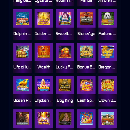
Fairy Garden
Eyes of Fortune
Robin Hood
Panda
Jin Qian Wa
Dolphin Reef
Golden Rooster
Sweetbakery
StoneAge
Fortune Panda
Life of luxury II
Wealth
Lucky Fortune
Bonus Bears
Dragon's Riches
Ocean Party
Chjcken Djnner
Boy King
Cash Spark
Crown Of Fire