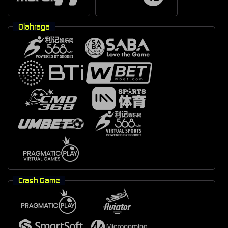
Olahraga
Crash Game