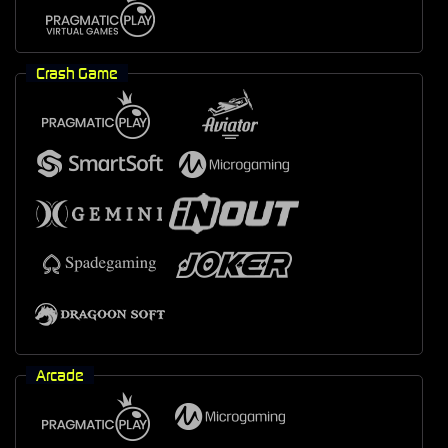
Crash Game
Arcade