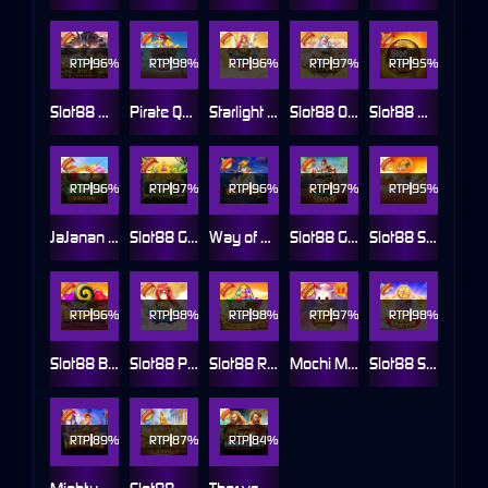
RTP
96%
RTP
98%
RTP
96%
RTP
97%
RTP
95%
Slot88 Mahjong Wins 3 Black Scatter
Pirate Quest 1000
Starlight Princess 1000
Slot88 Olympus
Slot88 Mahjong Wins 2
RTP
96%
RTP
RTP
96%
RTP
97%
RTP
95%
JaJanan Pasar
Slot88 Gems
Way of Ninja
Slot88 Gates of Gatot Kaca 1000
Slot88 Sweet Bonanza 1000
RTP
96%
RTP
98%
RTP
98%
RTP
97%
RTP
98%
Slot88 Bonanza
Slot88 Princess
Slot88 Rush
Mochi Mania 1000
Slot88 Sweet Bonanza Super Scatter
RTP
RTP
87%
RTP
84%