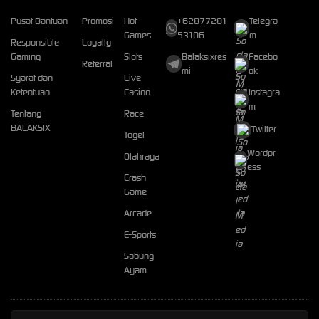
Pusat Bantuan
Promosi
Hot
+62877281
Telegra
Games
53106
m
Responsible
Loyalty
Gaming
Slots
Balaksixres
Facebo
Referral
mi
ok
Syarat dan
Live
Ketentuan
Casino
Instagra
m
Tentang
Race
BALAKSIX
Twitter
Togel
Wordpr
Olahraga
ess
Crash
Game
Arcade
E-Sports
Sabung
Ayam