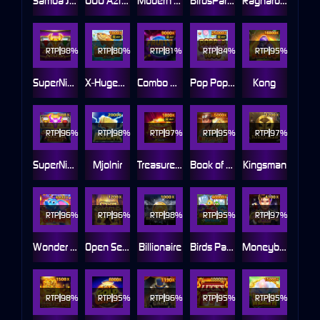
Samba Jewel
UGO Aztec Gold
Modern Gods
BirdsParty
Ragnarok : Thor VS Loki
RTP
98%
RTP
80%
RTP
81%
RTP
84%
RTP
95%
SuperNiubi
X-Huge_Fishin' Fever X-Huge
Combo Fruity Bonanza Combo
Pop Pop Candy 1000
Kong
RTP
96%
RTP
98%
RTP
97%
RTP
95%
RTP
97%
SuperNiubiDeluxe
Mjolnir
TreasureBowl
Book of Mystery
Kingsman
RTP
96%
RTP
RTP
98%
RTP
RTP
97%
Wonder Elephant
Open Sesame
Billionaire
Birds Party Deluxe
Moneybags Man
RTP
98%
RTP
95%
RTP
96%
RTP
95%
RTP
95%