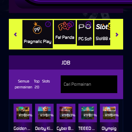
i
i
i
i
i
Facha
Fat Panda
Slot88 x PP
PG Soft
Pragmatic Play
JDB
Semua
Top
Slots
permainan
20
RTP
84%
RTP
91%
RTP
93%
RTP
81%
RTP
Golden Hoof Quest
Derby King
Cyber Bounty 4096
TEEED UP!
Olympig