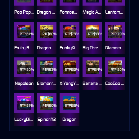
Pop Pop Candy
Dragon Soar - Hyper Wild
Formosa Bear
Magic Ace WILD LOCK
LanternWealth
RTP
81%
RTP
80%
RTP
79%
RTP
89%
RTP
79%
Fruity Bonanza
Dragon Warrior
FunkyKingKong
Big Three Dragons
Glamorous Girl
RTP
80%
RTP
93%
RTP
82%
RTP
84%
RTP
80%
Napoleon
Elemental Link Water
XiYangYang
Banana Saga
CooCoo Farm
RTP
81%
RTP
90%
RTP
86%
LuckyDiamond
Spindrift2
Dragon