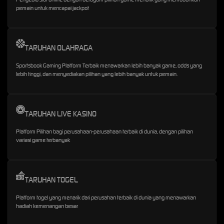
pemain untuk mencapai jackpot
TARUHAN OLAHRAGA
Sportsbook Gaming Platform Terbaik menawarkan lebih banyak game, odds yang
lebih tinggi, dan menyediakan pilihan yang lebih banyak untuk pemain.
TARUHAN LIVE KASINO
Platform Pilihan bagi perusahaan-perusahaan terbaik di dunia, dengan pilihan
variasi game terbanyak
TARUHAN TOGEL
Platform togel yang menarik dari perusahan terbaik di dunia yang menawarkan
hadiah kemenangan besar