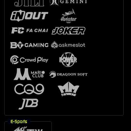
E-Sports