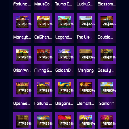
Fortune Treasure
MayaGoldCrazy
Trump Card
LuckySeven
Blossom of Wealth
RTP
RTP
87%
RTP
94%
RTP
RTP
94%
Moneybags Man 2
CaiShen Coming
Legendary5
The Llama Adventure
DoubleWilds
RTP
94%
RTP
RTP
88%
RTP
80%
RTP
81%
OrientAnimals
Flirting Scholar Tang
GoldenDisco
Mahjong
Beauty And The Kingdom
RTP
95%
RTP
92%
RTP
93%
RTP
83%
RTP
90%
OpenSesameII
Fortune Neko
DragonsGate
Elemental Link Fire
Spindrift
RTP
86%
RTP
83%
RTP
87%
RTP
84%
RTP
91%