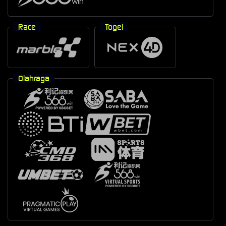
Race
Togel
Olahraga