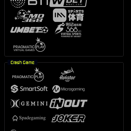
Crash Game