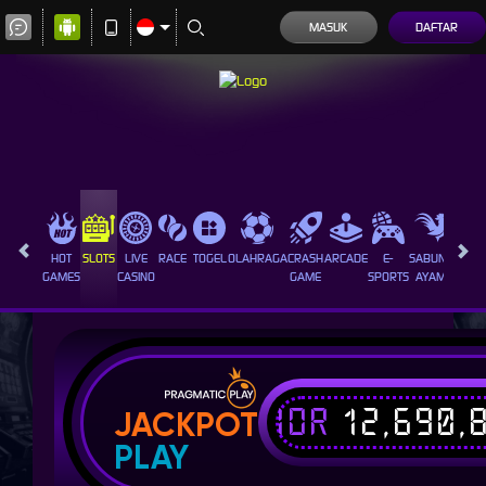
MASUK
DAFTAR
HOT
SLOTS
LIVE
RACE
TOGEL
OLAHRAGA
CRASH
ARCADE
E-
SABUNG
PROM
GAMES
CASINO
GAME
SPORTS
AYAM
IDR
12,690,
JACKPOT
PLAY