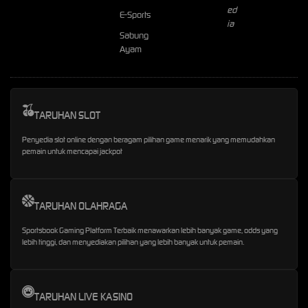
E-Sports
Sabung
Ayam
TARUHAN SLOT
Penyedia slot online dengan beragam pilihan game menarik yang memudahkan
pemain untuk mencapai jackpot
TARUHAN OLAHRAGA
Sportsbook Gaming Platform Terbaik menawarkan lebih banyak game, odds yang
lebih tinggi, dan menyediakan pilihan yang lebih banyak untuk pemain.
TARUHAN LIVE KASINO