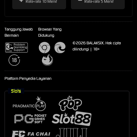
Rata-rata 10 Menit
Rata-rata 5 Menit
Tanggung Jawab
Browser Yang
Bermain
Didukung
©2026 BALAKSIX. Hak cipta
dilindungi | 18+
Platform Penyedia Layanan
Slots