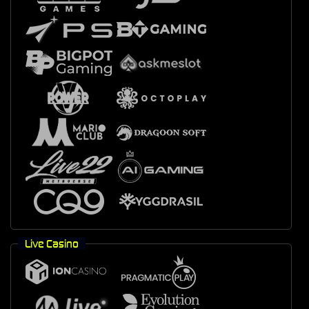
Live Casino