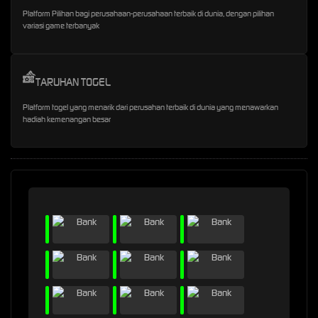
Platform Pilihan bagi perusahaan-perusahaan terbaik di dunia, dengan pilihan
variasi game terbanyak
TARUHAN TOGEL
Platform togel yang menarik dari perusahan terbaik di dunia yang menawarkan
hadiah kemenangan besar