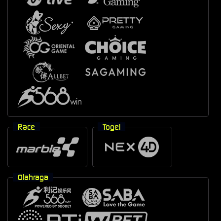
Race
Togel
Olahraga