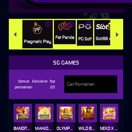
i
i
i
i
i
Facha
Fat Panda
Slot88 x PP
PG Soft
Pragmatic Play
5G GAMES
Semua
Exclusive
Top
permainan
20
BANDITO RETURNS
MAHJONG 5 DRAGONS
OLYMPUS APOLLO
WILD BOUNTY
NEKO X NEKO