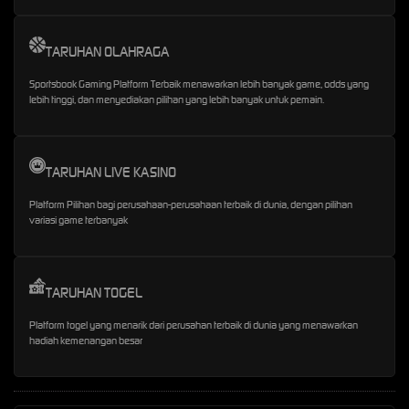
TARUHAN OLAHRAGA
Sportsbook Gaming Platform Terbaik menawarkan lebih banyak game, odds yang
lebih tinggi, dan menyediakan pilihan yang lebih banyak untuk pemain.
TARUHAN LIVE KASINO
Platform Pilihan bagi perusahaan-perusahaan terbaik di dunia, dengan pilihan
variasi game terbanyak
TARUHAN TOGEL
Platform togel yang menarik dari perusahan terbaik di dunia yang menawarkan
hadiah kemenangan besar