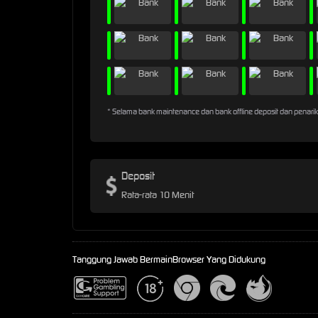
* Selama bank maintenance dan bank offline deposit dan penarik
Deposit
Rata-rata 10 Menit
Tanggung Jawab Bermain
Browser Yang Didukung