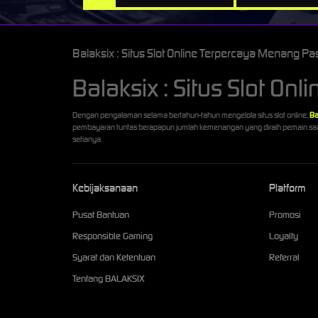
Balaksix : Situs Slot Online Terpercaya Menang Pa
Balaksix : Situs Slot O
Dengan pengalaman selama bertahun-tahun mengelola situs slot online,
Ba
pembayaran tuntas berapapun jumlah kemenangan yang diraih pemain saa
setianya.
Kebijaksanaan
Platform
Pusat Bantuan
Promosi
Responsible Gaming
Loyalty
Syarat dan Ketentuan
Referral
Tentang BALAKSIX