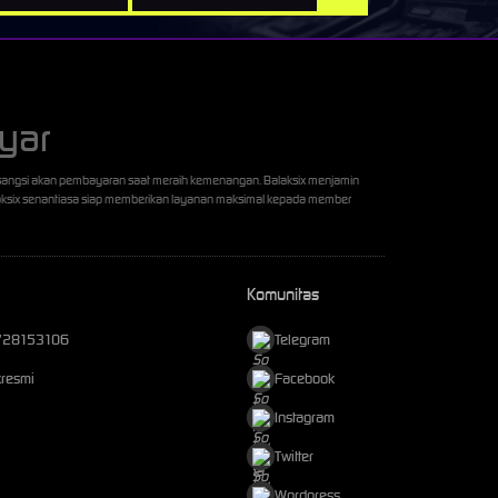
IDR
550,020.00
Gates of Gatot Kaca 1000
r****9
IDR
506,400.00
Mahjong Wins - Gong Xi Fa Cai
ayar
sa****a
IDR
492,320.00
dak sangsi akan pembayaran saat meraih kemenangan. Balaksix menjamin
Gemstones Gold
aksix senantiasa siap memberikan layanan maksimal kepada member
ag****2
IDR
405,200.00
Mahjong Ways 2
Komunitas
728153106
Telegram
xresmi
Facebook
Instagram
Twitter
Wordpress