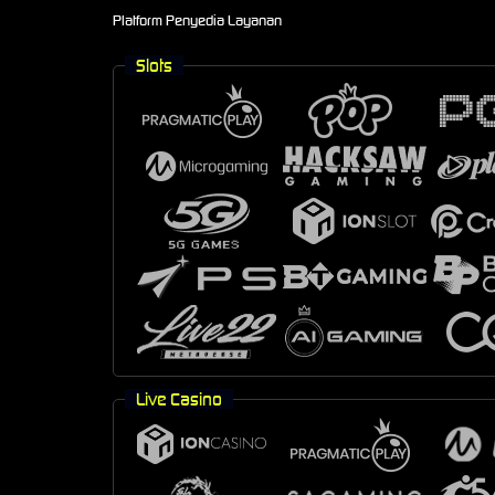
Platform Penyedia Layanan
Slots
Live Casino