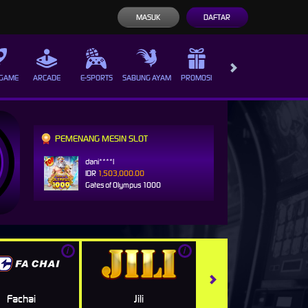
MASUK
DAFTAR
 GAME
ARCADE
E-SPORTS
SABUNG AYAM
PROMOSI
PEMENANG MESIN SLOT
dani****l
IDR
1,503,000.00
Gates of Olympus 1000
r****9
IDR
1,319,000.00
Mahjong Wins - Gong Xi Fa Cai
i
i
i
vyo****4
IDR
939,200.00
No Limit City
Wild Bounty Showdown
Fachai
Jili
r****u