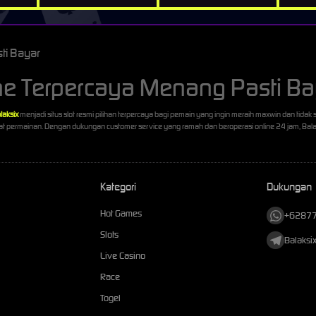
sti Bayar
nline Terpercaya Menang Pasti B
laksix
menjadi situs slot resmi pilihan terpercaya bagi pemain yang ingin meraih maxwin dan ti
t permainan. Dengan dukungan customer service yang ramah dan beroperasi online 24 jam, Bal
Kategori
Dukungan
Hot Games
+6287
Slots
Balaksi
Live Casino
Race
Togel