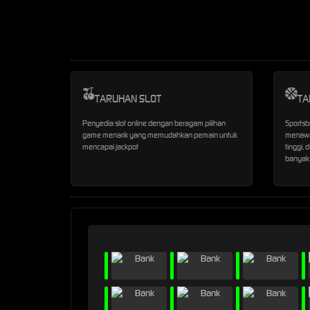
TARUHAN SLOT
TA
Penyedia slot online dengan beragam pilihan
Sportsb
game menarik yang memudahkan pemain untuk
menawar
mencapai jackpot
tinggi,
banyak 