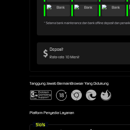
* Selama bank maintenance dan bank offline deposit dan penarik
Deposit
Rata-rata 10 Menit
Tanggung Jawab Bermain
Browser Yang Didukung
Platform Penyedia Layanan
Slots