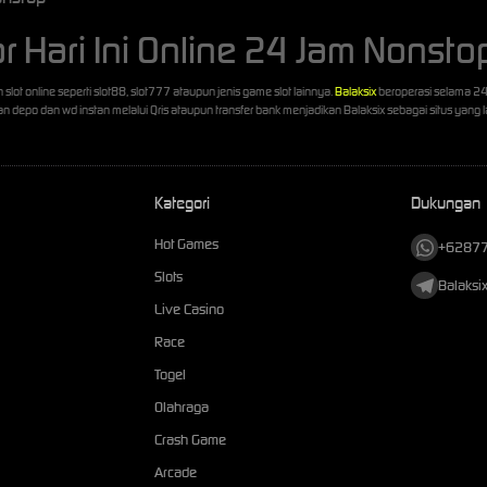
cor Hari Ini Online 24 Jam Nonsto
ot online seperti slot88, slot777 ataupun jenis game slot lainnya.
Balaksix
beroperasi selama 24
epo dan wd instan melalui Qris ataupun transfer bank menjadikan Balaksix sebagai situs yang lay
Kategori
Dukungan
Hot Games
+6287
Slots
Balaksi
Live Casino
Race
Togel
Olahraga
Crash Game
Arcade