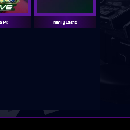
r PK
Infinity Castle