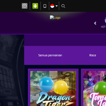
HOT
Semua permainan
Race