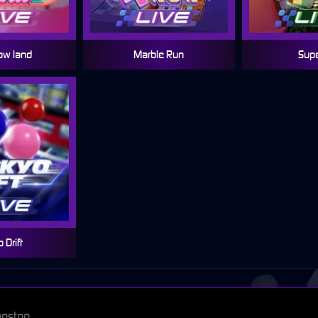
ow land
Marble Run
Supe
 Drift
Nonstop