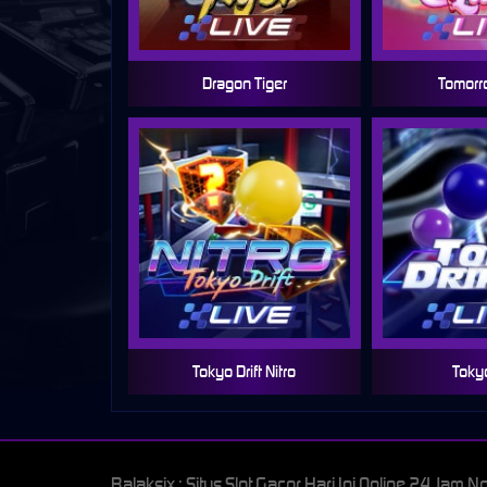
Dragon Tiger
Tomorr
Tokyo Drift Nitro
Tokyo
Balaksix : Situs Slot Gacor Hari Ini Online 24 Jam 