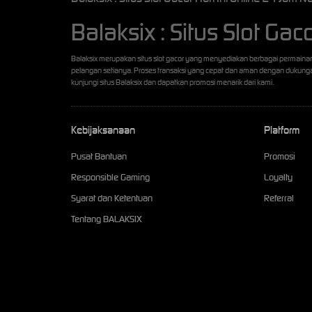
Balaksix : Situs Slot Ga
Balaksix merupakan situs slot gacor yang menyediakan berbagai permainan sl
pelangan setianya. Proses transaksi yang cepat dan aman dengan dukungan d
kunjungi situs Balaksix dan dapatkan promosi menarik dari kami.
Kebijaksanaan
Platform
Pusat Bantuan
Promosi
Responsible Gaming
Loyalty
Syarat dan Ketentuan
Referral
Tentang BALAKSIX