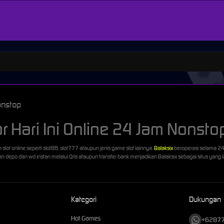
Nonstop
cor Hari Ini Online 24 Jam Nonsto
ot online seperti slot88, slot777 ataupun jenis game slot lainnya.
Balaksix
beroperasi selama 24
epo dan wd instan melalui Qris ataupun transfer bank menjadikan Balaksix sebagai situs yang lay
Kategori
Dukungan
Hot Games
+6287