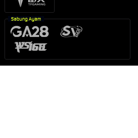
Sabung Ayam