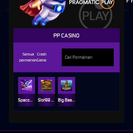
PP CASINO
Semua
Crash
permainan
Game
Spaceman
Slot88 High Flyer
Big Bass Crash