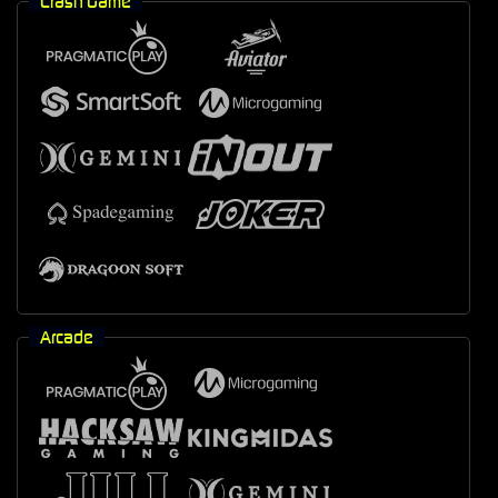
Crash Game
Arcade