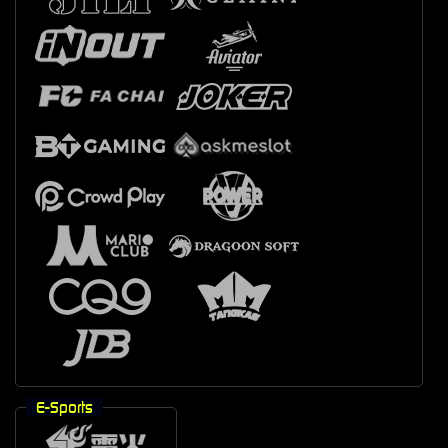
E-Sports