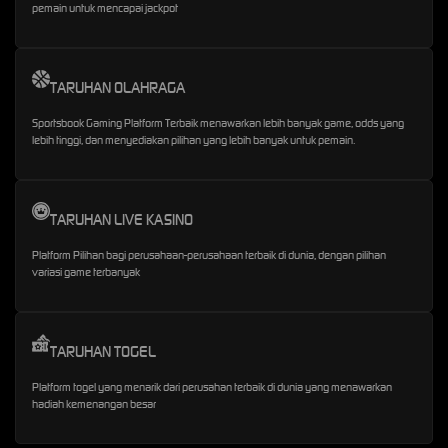
pemain untuk mencapai jackpot
TARUHAN OLAHRAGA
Sportsbook Gaming Platform Terbaik menawarkan lebih banyak game, odds yang
lebih tinggi, dan menyediakan pilihan yang lebih banyak untuk pemain.
TARUHAN LIVE KASINO
Platform Pilihan bagi perusahaan-perusahaan terbaik di dunia, dengan pilihan
variasi game terbanyak
TARUHAN TOGEL
Platform togel yang menarik dari perusahan terbaik di dunia yang menawarkan
hadiah kemenangan besar