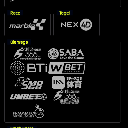
Race
Togel
Olahraga