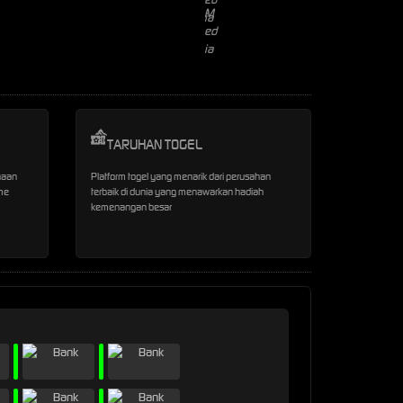
TARUHAN TOGEL
haan
Platform togel yang menarik dari perusahan
ame
terbaik di dunia yang menawarkan hadiah
kemenangan besar