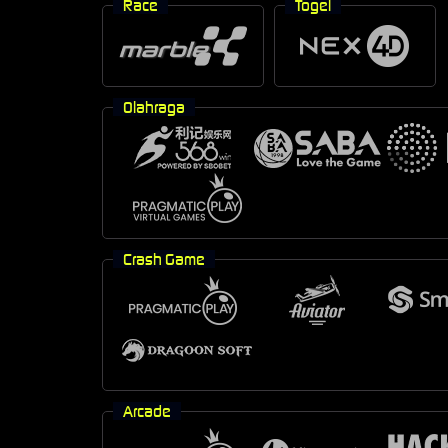
Race
Togel
Olahraga
Crash Game
Arcade