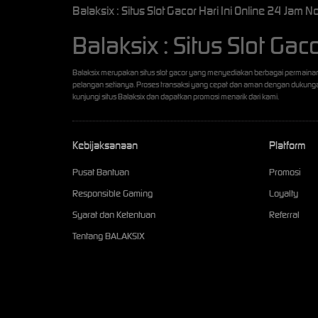
Balaksix : Situs Slot Gacor Hari Ini Online 24 Jam 
Balaksix : Situs Slot Ga
Balaksix merupakan situs slot gacor yang menyediakan berbagai permainan sl
pelangan setianya. Proses transaksi yang cepat dan aman dengan dukungan d
kunjungi situs Balaksix dan dapatkan promosi menarik dari kami.
Kebijaksanaan
Platform
Pusat Bantuan
Promosi
Responsible Gaming
Loyalty
Syarat dan Ketentuan
Referral
Tentang BALAKSIX