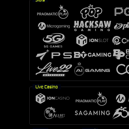
Live Casino