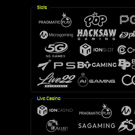
Slots
Live Casino