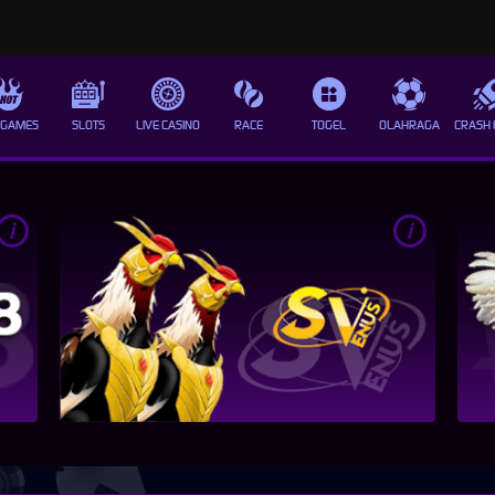
 GAMES
SLOTS
LIVE CASINO
RACE
TOGEL
OLAHRAGA
CRASH
i
i