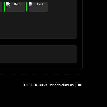
©2026 BALAKSIX. Hak cipta dilindungi | 18+