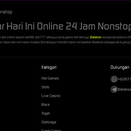
Nonstop
cor Hari Ini Online 24 Jam Nonsto
ot online seperti slot88, slot777 ataupun jenis game slot lainnya.
Balaksix
beroperasi selama 24
epo dan wd instan melalui Qris ataupun transfer bank menjadikan Balaksix sebagai situs yang lay
Kategori
Dukungan
Hot Games
+6287
Slots
Balaksi
Live Casino
Race
Togel
Olahraga
Crash Game