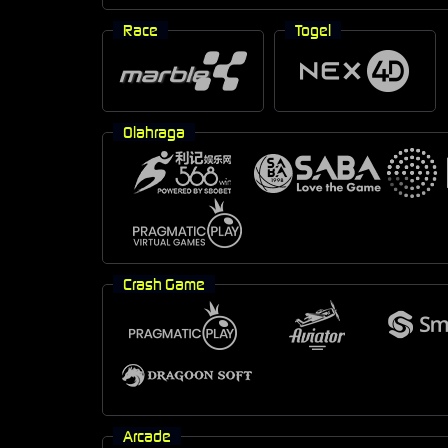
Race
Togel
Olahraga
Crash Game
Arcade