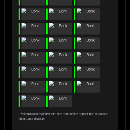
* Selama bank maintenance dan bank offline deposit dan penarikan
tidak dapat diproses