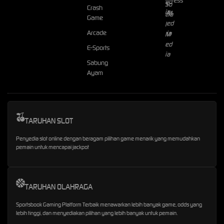
ess
Crash
Game
Arcade
E-Sports
Sabung
Ayam
TARUHAN SLOT
Penyedia slot online dengan beragam pilihan game menarik yang memudahkan
pemain untuk mencapai jackpot
TARUHAN OLAHRAGA
Sportsbook Gaming Platform Terbaik menawarkan lebih banyak game, odds yang
lebih tinggi, dan menyediakan pilihan yang lebih banyak untuk pemain.