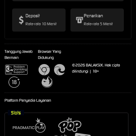
Deposit
Penarikan
Rata-rata 10 Menit
Rata-rata 5 Menit
Tanggung Jawab
Browser Yang
Bermain
Didukung
©2026 BALAKSIX. Hak cipta
dilindungi | 18+
Platform Penyedia Layanan
Slots