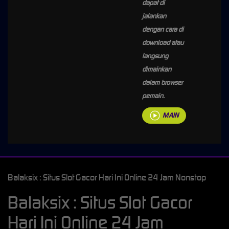
dapat di
jalankan
dengan cara di
download atau
langsung
dimainkan
dalam browser
pemain.
MAIN
Balaksix : Situs Slot Gacor Hari Ini Online 24 Jam Nonstop
Balaksix : Situs Slot Gacor
Hari Ini Online 24 Jam