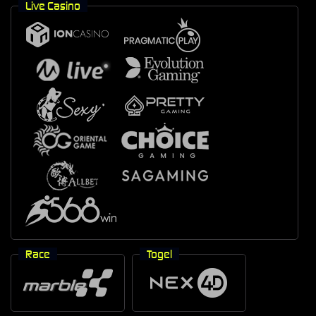
Live Casino
Race
Togel