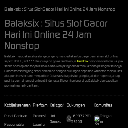
Balaksix : Situs Slot Gacor Hari Ini Online 24 Jam Nonstop
Balaksix : Situs Slot Gacor
Hari Ini Online 24 Jam
Nonstop
Balaksix merupakan situs slot gacor yang menyediakan berbagai permainan slot online
seperti slot88, slot777 ataupun jenis game slot lainnya.
Balaksix
beroperasi selama 24 jam
sehari nonstop dan tanpa lelah memberikan pelayanan terbaik kepada pelangan setianya.
Proses transaksi yang cepat dan aman dengan dukungan depo dan wd instan melalui Qris
ataupun transfer bank menjadikan Balaksix sebagai situs yang layak dan terpercaya bagi
pecinta permainan slot online di Indonesia. Silakan kunjungi situs Balaksix dan dapatkan
promosi menarik dari kami.
Kebijaksanaan
Platform
Kategori
Dukungan
Komunitas
Pusat Bantuan
Promosi
Hot
+62877281
Telegra
Games
53106
m
Responsible
Loyalty