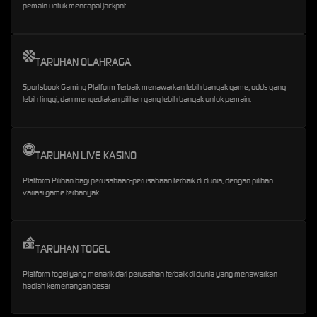
pemain untuk mencapai jackpot
TARUHAN OLAHRAGA
Sportsbook Gaming Platform Terbaik menawarkan lebih banyak game, odds yang
lebih tinggi, dan menyediakan pilihan yang lebih banyak untuk pemain.
TARUHAN LIVE KASINO
Platform Pilihan bagi perusahaan-perusahaan terbaik di dunia, dengan pilihan
variasi game terbanyak
TARUHAN TOGEL
Platform togel yang menarik dari perusahan terbaik di dunia yang menawarkan
hadiah kemenangan besar