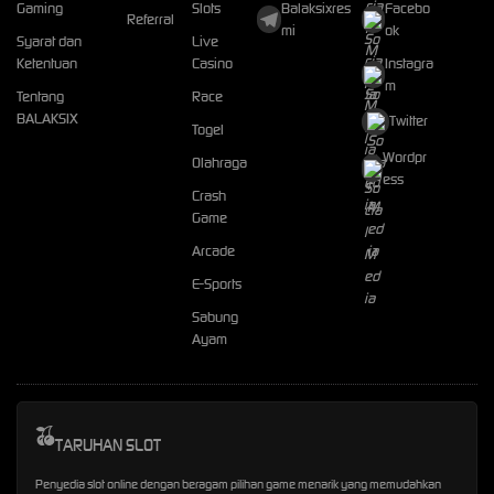
Gaming
Slots
Balaksixres
Facebo
Referral
mi
ok
Syarat dan
Live
Ketentuan
Casino
Instagra
m
Tentang
Race
BALAKSIX
Twitter
Togel
Wordpr
Olahraga
ess
Crash
Game
Arcade
E-Sports
Sabung
Ayam
TARUHAN SLOT
Penyedia slot online dengan beragam pilihan game menarik yang memudahkan