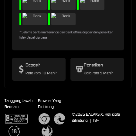
* Selama bank maintenance dan bank offline deposit dan penarikan
tidak dapat diproses
Deposit
Penarikan
Rata-rata 10 Menit
Rata-rata 5 Menit
Tanggung Jawab
Browser Yang
Bermain
Didukung
©2026 BALAKSIX. Hak cipta
dilindungi | 18+