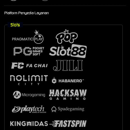
Platform Penyedia Layanan
Slots