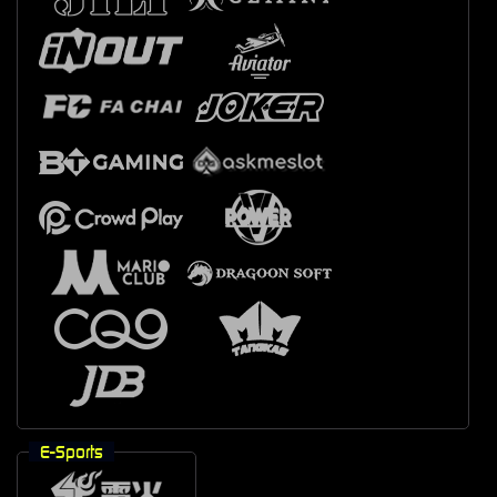
E-Sports