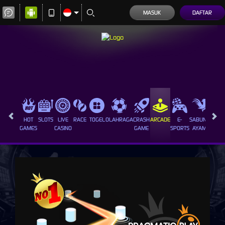
MASUK
DAFTAR
HOT
SLOTS
LIVE
RACE
TOGEL
OLAHRAGA
CRASH
ARCADE
E-
SABUNG
PROM
GAMES
CASINO
GAME
SPORTS
AYAM