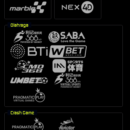
Olahraga
Crash Game