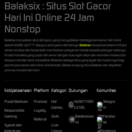
Balaksix : Situs Slot Gacor
Hari Ini Online 24 Jam
Nonstop
Balaksix merupakan situs slot gacor yang menyediakan berbagai permainan slot online
seperti slot88, slot777 ataupun jenis game slot lainnya.
Balaksix
beroperasi selama 24 jam
sehari nonstop dan tanpa lelah memberikan pelayanan terbaik kepada pelangan setianya.
Proses transaksi yang cepat dan aman dengan dukungan depo dan wd instan melalui Qris
ataupun transfer bank menjadikan Balaksix sebagai situs yang layak dan terpercaya bagi
pecinta permainan slot online di Indonesia. Silakan kunjungi situs Balaksix dan dapatkan
promosi menarik dari kami.
Kebijaksanaan
Platform
Kategori
Dukungan
Komunitas
Pusat Bantuan
Promosi
Hot
+62877281
Telegra
Games
53106
m
Responsible
Loyalty
Gaming
Slots
Balaksixres
Facebo
Referral
mi
ok
Syarat dan
Live
Ketentuan
Casino
Instagra