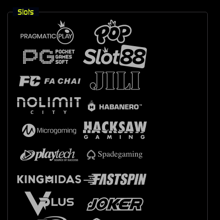
Slots