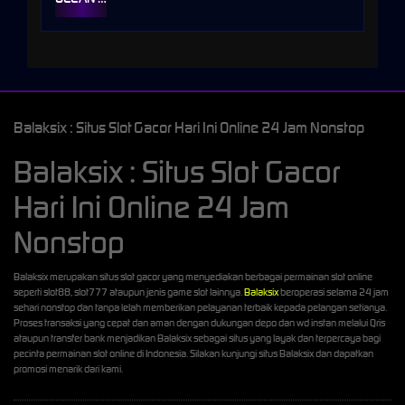
Balaksix : Situs Slot Gacor Hari Ini Online 24 Jam Nonstop
Balaksix : Situs Slot Gacor
Hari Ini Online 24 Jam
Nonstop
Balaksix merupakan situs slot gacor yang menyediakan berbagai permainan slot online
seperti slot88, slot777 ataupun jenis game slot lainnya.
Balaksix
beroperasi selama 24 jam
sehari nonstop dan tanpa lelah memberikan pelayanan terbaik kepada pelangan setianya.
Proses transaksi yang cepat dan aman dengan dukungan depo dan wd instan melalui Qris
ataupun transfer bank menjadikan Balaksix sebagai situs yang layak dan terpercaya bagi
pecinta permainan slot online di Indonesia. Silakan kunjungi situs Balaksix dan dapatkan
promosi menarik dari kami.