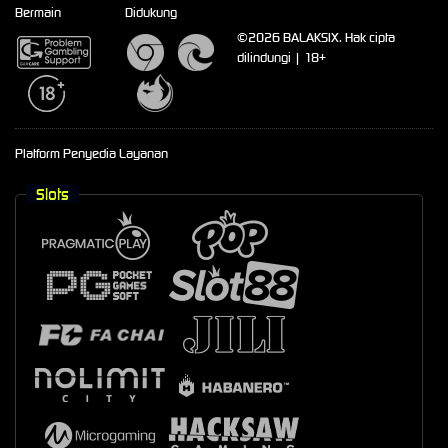
Bermain
Didukung
©2026 BALAKSIX. Hak cipta
dilindungi | 18+
Platform Penyedia Layanan
Slots