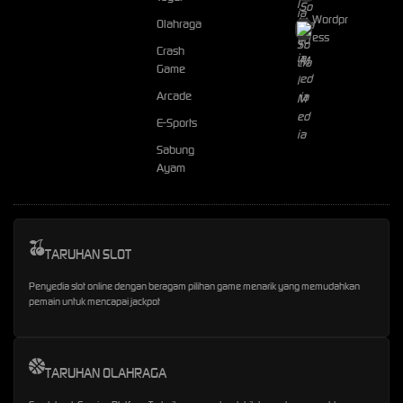
Wordpr
Olahraga
ess
Crash
Game
Arcade
E-Sports
Sabung
Ayam
TARUHAN SLOT
Penyedia slot online dengan beragam pilihan game menarik yang memudahkan
pemain untuk mencapai jackpot
TARUHAN OLAHRAGA