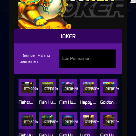
JOKER
Semua
Fishing
permainan
RTP
90%
RTP
91%
RTP
84%
RTP
80%
RTP
81%
Fisherman's Wharf
Fish Hunter Insect Paradise
Fish Hunter 2 EX-Pro
Happy Fish 5
Golden Toad Fish Hunting
RTP
82%
RTP
86%
RTP
94%
RTP
86%
RTP
91%
Fish Hunting: Da Sheng Nao Hai
Fish Hunting: Yao Qian Shu
Fish Hunter 2 EX-Novice
Lucky Wheel
Fish Hunter Monster Awaken