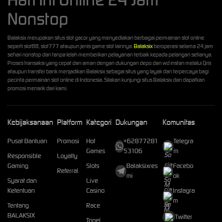
Nonstop
Balaksix merupakan situs slot gacor yang menyediakan berbagai permainan slot online
seperti slot88, slot777 ataupun jenis game slot lainnya.
Balaksix
beroperasi selama 24 jam
sehari nonstop dan tanpa lelah memberikan pelayanan terbaik kepada pelangan setianya.
Proses transaksi yang cepat dan aman dengan dukungan depo dan wd instan melalui Qris
ataupun transfer bank menjadikan Balaksix sebagai situs yang layak dan terpercaya bagi
pecinta permainan slot online di Indonesia. Silakan kunjungi situs Balaksix dan dapatkan
promosi menarik dari kami.
Kebijaksanaan
Platform
Kategori
Dukungan
Komunitas
Pusat Bantuan
Promosi
Hot
+62877281
Telegra
Games
53106
m
Responsible
Loyalty
Gaming
Slots
Balaksixres
Facebo
Referral
mi
ok
Syarat dan
Live
Ketentuan
Casino
Instagra
m
Tentang
Race
BALAKSIX
Twitter
Togel