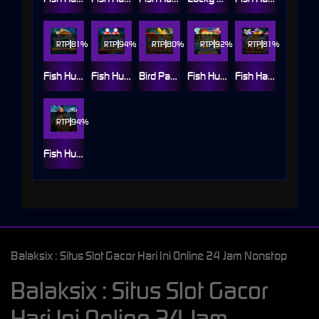
RTP
81%
RTP
94%
RTP
80%
RTP
92%
RTP
81%
Fish Hunter 2 EX-Newbie
Fish Hunter 2 EX-My Club
Bird Paradise
Fish Hunter Spongebob
Fish Haiba
RTP
94%
Fish Hunting: Li Kui Pi Yu
Balaksix : Situs Slot Gacor Hari Ini Online 24 Jam Nonstop
Balaksix : Situs Slot Gacor
Hari Ini Online 24 Jam