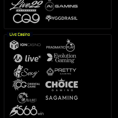
Live Casino