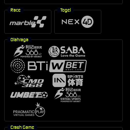
Race
Togel
Olahraga
Crash Game