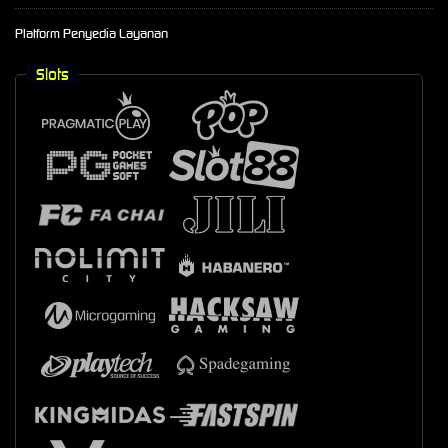
Platform Penyedia Layanan
Slots