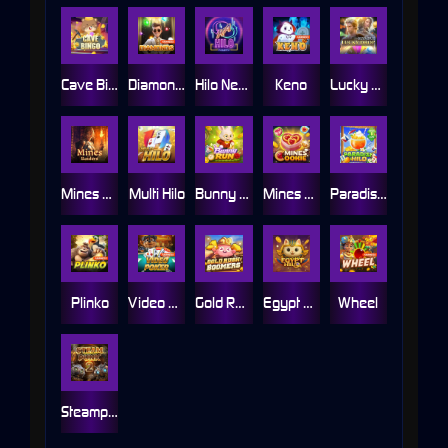
Cave Bingo
Diamonds
Hilo Neon
Keno
Lucky Drop-Olympus
Mines Raider
Multi Hilo
Bunny Run
Mines Cookie
Paradise Hilo
Plinko
Video Poker
Gold Rush: Boomers
Egypt Hilo
Wheel
Steampunk 2