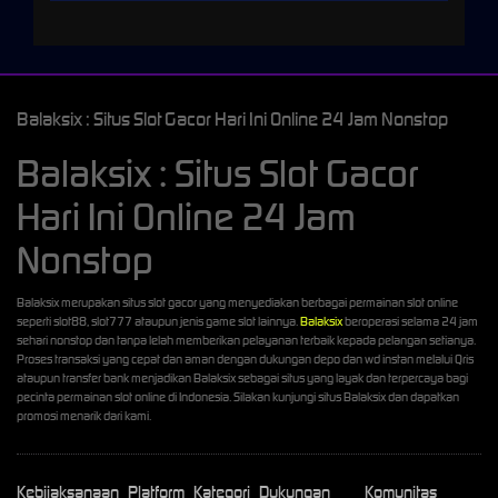
Balaksix : Situs Slot Gacor Hari Ini Online 24 Jam Nonstop
Balaksix : Situs Slot Gacor
Hari Ini Online 24 Jam
Nonstop
Balaksix merupakan situs slot gacor yang menyediakan berbagai permainan slot online
seperti slot88, slot777 ataupun jenis game slot lainnya.
Balaksix
beroperasi selama 24 jam
sehari nonstop dan tanpa lelah memberikan pelayanan terbaik kepada pelangan setianya.
Proses transaksi yang cepat dan aman dengan dukungan depo dan wd instan melalui Qris
ataupun transfer bank menjadikan Balaksix sebagai situs yang layak dan terpercaya bagi
pecinta permainan slot online di Indonesia. Silakan kunjungi situs Balaksix dan dapatkan
promosi menarik dari kami.
Kebijaksanaan
Platform
Kategori
Dukungan
Komunitas