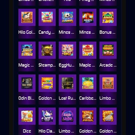
Hilo Gold Rush
Candy Mines
Mines Soccer
Mines Classic
Bonus Bingo
Magic Bingo
Steampunk
EggHunt Bingo
Maple Bingo
Arcade Bingo
Odin Bingo
Golden Bingo
Lost Ruins
Caribbean Bingo
Limbo Gold Rush
Dice
Hilo Classic
Limbo Neon
Golden Fortunes
Golden Horse Riches