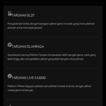
TARUHAN SLOT
Penyedia slot online dengan beragam pilihan game menarik yang memudahkan
pemain untuk mencapai jackpot
TARUHAN OLAHRAGA
Sportsbook Gaming Platform Terbaik menawarkan lebih banyak game, odds yang
lebih tinggi, dan menyediakan pilihan yang lebih banyak untuk pemain.
TARUHAN LIVE KASINO
Platform Pilihan bagi perusahaan-perusahaan terbaik di dunia, dengan pilihan
variasi game terbanyak