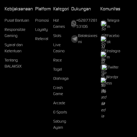
Kebijaksanaan
Platform
Kategori
Dukungan
Komunitas
Pusat Bantuan
Promosi
Hot
+62877281
Telegra
Games
53106
m
Responsible
Loyalty
Gaming
Slots
Balaksixres
Facebo
Referral
mi
ok
Syarat dan
Live
Ketentuan
Casino
Instagra
m
Tentang
Race
BALAKSIX
Twitter
Togel
Wordpr
Olahraga
ess
Crash
Game
Arcade
E-Sports
Sabung
Ayam