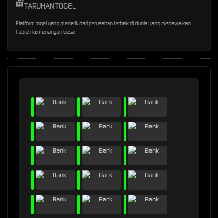
TARUHAN TOGEL
Platform togel yang menarik dari perusahan terbaik di dunia yang menawarkan
hadiah kemenangan besar