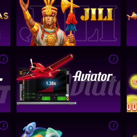
i
i
i
i