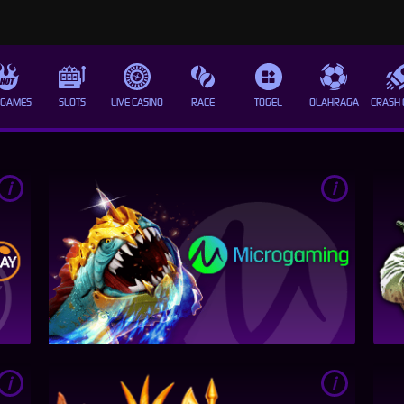
 GAMES
SLOTS
LIVE CASINO
RACE
TOGEL
OLAHRAGA
CRASH
i
i
i
i