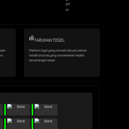
TARUHAN TOGEL
haan
Platform togel yang menarik dari perusahan
ame
terbaik di dunia yang menawarkan hadiah
kemenangan besar