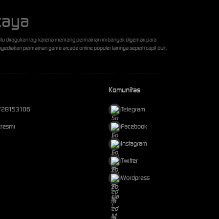
rcaya
perlu diragukan lagi karena memang permainan ini banyak digemari para
iakan permainan game arcade online populer lainnya seperti capit duit,
Komunitas
728153106
Telegram
xresmi
Facebook
Instagram
Twitter
Wordpress