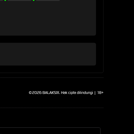
©2026 BALAKSIX. Hak cipta dilindungi | 18+