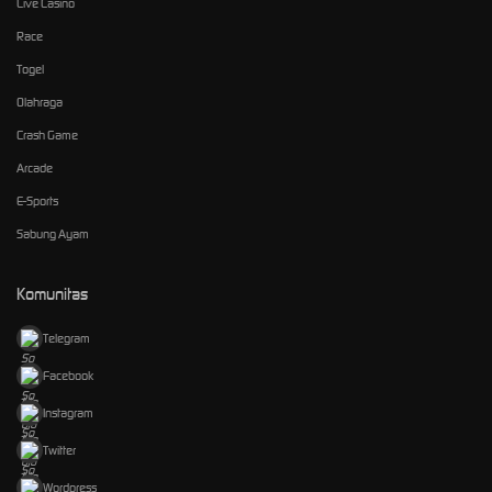
Live Casino
Race
Togel
Olahraga
Crash Game
Arcade
E-Sports
Sabung Ayam
Komunitas
Telegram
Facebook
Instagram
Twitter
Wordpress