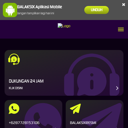
×
BALAKSIX Aplikasi Mobile
UNDUH
Jangan tampilkan lagi hari ini
DUKUNGAN 24 JAM
KLIK DISINI
+6287728153106
BALAKSIXRESMI